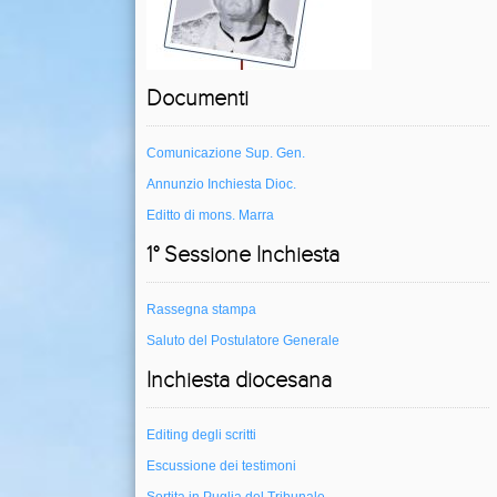
Documenti
Comunicazione Sup. Gen.
Annunzio Inchiesta Dioc.
Editto di mons. Marra
1° Sessione Inchiesta
Rassegna stampa
Saluto del Postulatore Generale
Inchiesta diocesana
Editing degli scritti
Escussione dei testimoni