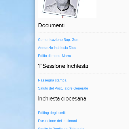
Documenti
Comunicazione Sup. Gen.
Annunzio Inchiesta Dioc.
Editto di mons. Marra
1° Sessione Inchiesta
Rassegna stampa
Saluto del Postulatore Generale
Inchiesta diocesana
Editing degli scritti
Escussione dei testimoni