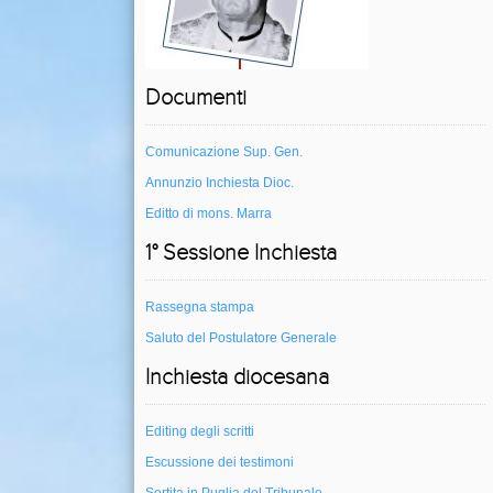
Documenti
Comunicazione Sup. Gen.
Annunzio Inchiesta Dioc.
Editto di mons. Marra
1° Sessione Inchiesta
Rassegna stampa
Saluto del Postulatore Generale
Inchiesta diocesana
Editing degli scritti
Escussione dei testimoni