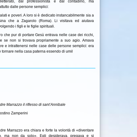
’illetterato, dal professionista e dal contadino, ma
ttutto dalle persone semplici:
ati e poveri. A loro si è dedicato instancabilmente sia a
ina che a Zagarolo (Roma). Li visitava ed aiutava
olgendo i figli e le figlie spirituali.
ro che pur di portare Gesù entrava nelle case dei ricchi,
e se non si trovava propriamente a suo agio. Amava
re e intrattenersi nelle case delle persone semplici: era
 tornare nella casa paterna essendo di umil
dre Marrazzo il riflesso di sant’Annibale
gostino Zamperini
adre Marrazzo era chiara e forte la volontà di «diventare
o, ma non da solo». Egli desiderava, pregava e si