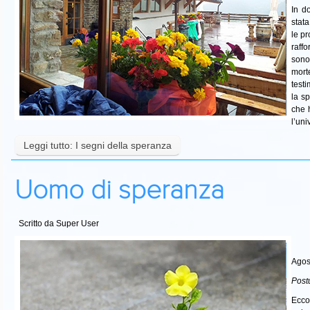
In d
stata
le pr
raff
sono
mort
test
la sp
che 
l’uni
Leggi tutto: I segni della speranza
Uomo di speranza
Scritto da Super User
Agos
Post
Ecco