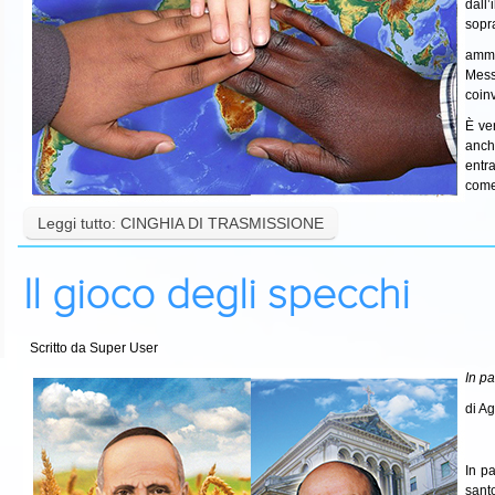
dall
sopra
ammal
Mess
coinv
È ve
anch
entra
come
Leggi tutto: CINGHIA DI TRASMISSIONE
Il gioco degli specchi
Scritto da Super User
In pa
di A
In p
sant