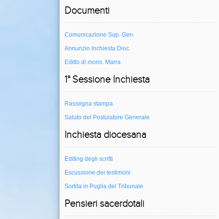
Documenti
Comunicazione Sup. Gen.
Annunzio Inchiesta Dioc.
Editto di mons. Marra
1° Sessione Inchiesta
Rassegna stampa
Saluto del Postulatore Generale
Inchiesta diocesana
Editing degli scritti
Escussione dei testimoni
Sortita in Puglia del Tribunale
Pensieri sacerdotali