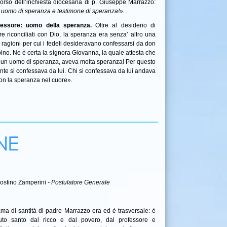
corso dell’inchiesta diocesana di p. Giuseppe Marrazzo:
 uomo di speranza e testimone di speranza!».
essore: uomo della speranza.
Oltre al desiderio di
re riconciliati con Dio, la speranza era senza’ altro una
 ragioni per cui i fedeli desideravano confessarsi da don
ino. Ne è certa la signora Giovanna, la quale attesta che
 un uomo di speranza, aveva molta speranza! Per questo
nte si confessava da lui. Chi si confessava da lui andava
con la speranza nel cuore».
NE
gostino Zamperini
- Postulatore Generale
ama di santità di padre Marrazzo era ed è trasversale: è
nuto santo dal ricco e dal povero, dal professore e