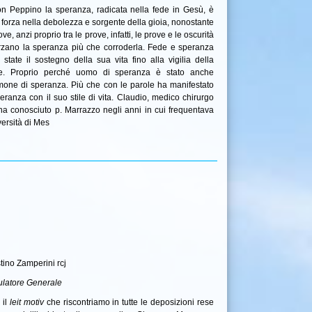
on Peppino la speranza, radicata nella fede in Gesù, è
 forza nella debolezza e sorgente della gioia, nonostante
ove, anzi proprio tra le prove, infatti, le prove e le oscurità
orzano la speranza più che corroderla. Fede e speranza
 state il sostegno della sua vita fino alla vigilia della
e. Proprio perché uomo di speranza è stato anche
imone di speranza. Più che con le parole ha manifestato
eranza con il suo stile di vita. Claudio, medico chirurgo
ha conosciuto p. Marrazzo negli anni in cui frequentava
versità di Mes
tino Zamperini rcj
ulatore Generale
 il
leit motiv
che riscontriamo in tutte le deposizioni rese