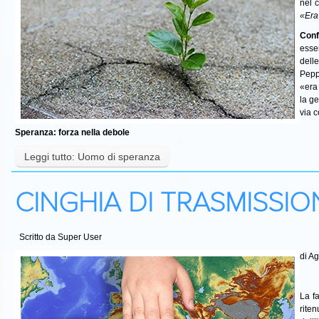
nel 
«Era
Conf
esse
delle
Pepp
«era
la ge
via 
Speranza: forza nella debole
Leggi tutto: Uomo di speranza
CINGHIA DI TRASMISSIO
Scritto da Super User
di A
La f
rite