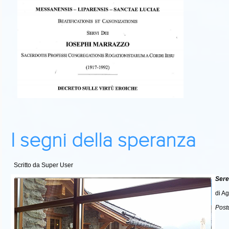
I segni della speranza
Scritto da Super User
Sere
di A
Post